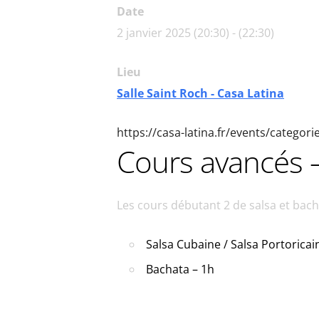
Date
2 janvier 2025 (20:30) - (22:30)
Lieu
Salle Saint Roch - Casa Latina
https://casa-latina.fr/events/categor
Cours avancés –
Les cours débutant 2 de salsa et ba
Salsa Cubaine / Salsa Portoricai
Bachata – 1h