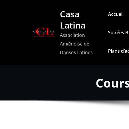
Aller
Casa
au
Accueil
contenu
Latina
Soirées 
Association
Amiénoise de
Plans d’a
Danses Latines
Cours