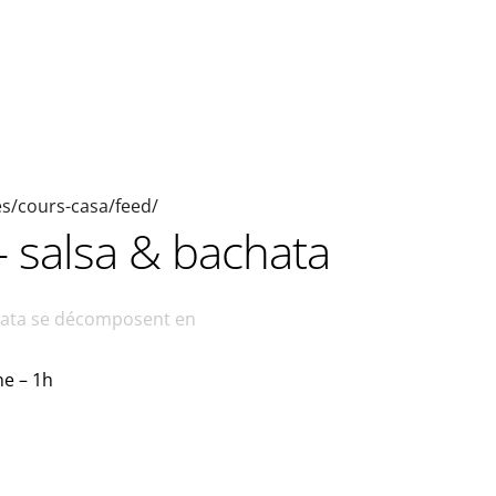
ies/cours-casa/feed/
 salsa & bachata
chata se décomposent en
ne – 1h