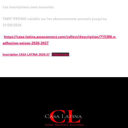
Les inscriptions sont ouvertes.
TARIF PROMO valable sur les abonnements annuels jusqu’au
31/08/2026
https://casa-latina.assoconnect.com/collect/description/715386-e-
adhesion-saison-2026-2027
Inscription CASA LATINA 2026-27
Télécharger