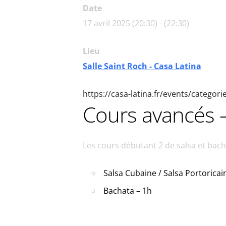
Date
17 avril 2025 (20:30) - (22:30)
Lieu
Salle Saint Roch - Casa Latina
https://casa-latina.fr/events/categor
Cours avancés –
Les cours débutant 2 de salsa et ba
Salsa Cubaine / Salsa Portoricai
Bachata – 1h