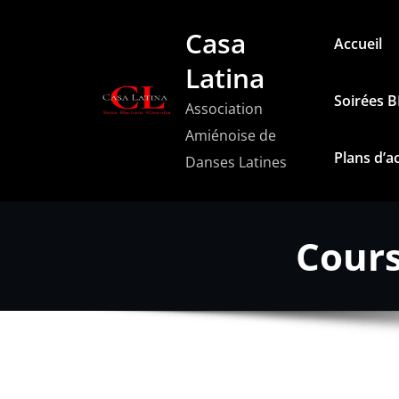
Aller
Casa
au
Accueil
contenu
Latina
Soirées 
Association
Amiénoise de
Plans d’a
Danses Latines
Cours