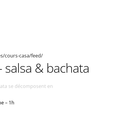
ies/cours-casa/feed/
 salsa & bachata
chata se décomposent en
ne – 1h