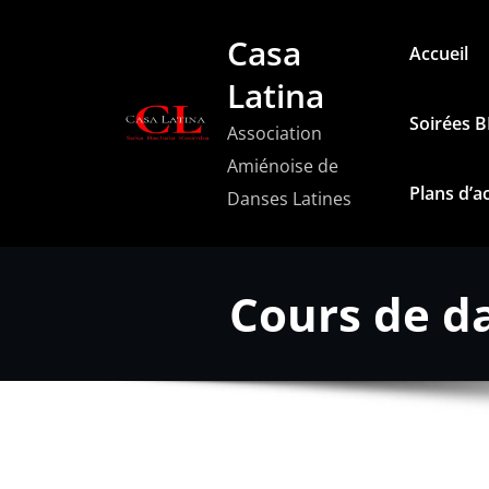
Aller
Casa
au
Accueil
contenu
Latina
Soirées 
Association
Amiénoise de
Plans d’a
Danses Latines
Cours de d