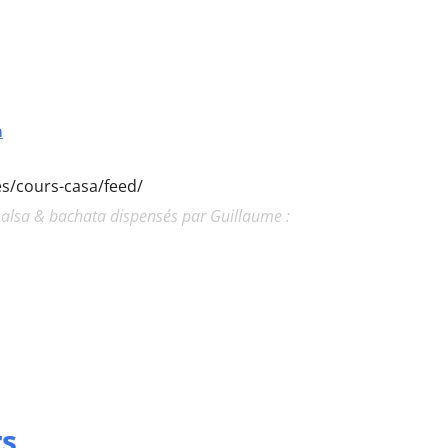
a
ies/cours-casa/feed/
alsa & bachata dispensés par Guillaume :
rs