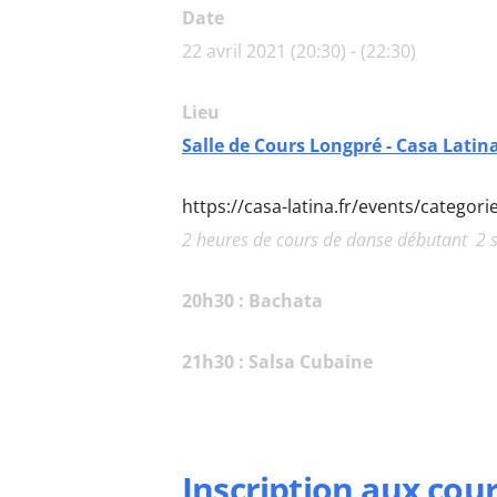
Date
22 avril 2021 (20:30) - (22:30)
Lieu
Salle de Cours Longpré - Casa Latin
https://casa-latina.fr/events/categor
2 heures de cours de danse débutant 2 s
20h30 : Bachata
21h30 : Salsa Cubaine
Inscription aux cou