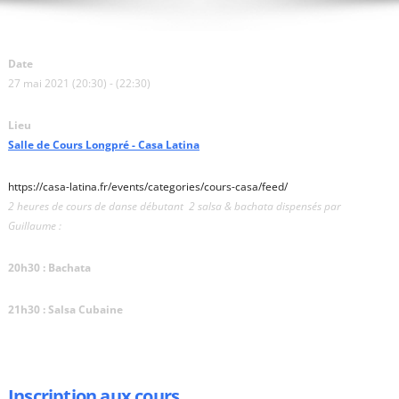
Date
27 mai 2021 (20:30) - (22:30)
Lieu
Salle de Cours Longpré - Casa Latina
https://casa-latina.fr/events/categories/cours-casa/feed/
2 heures de cours de danse débutant 2 salsa & bachata dispensés par
Guillaume :
20h30 : Bachata
21h30 : Salsa Cubaine
Inscription aux cours