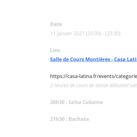
Date
11 janvier 2021 (20:30) - (22:30)
Lieu
Salle de Cours Montières - Casa Lat
https://casa-latina.fr/events/categor
2 heures de cours de danse débutant sals
20h30 : Salsa Cubaine
21h30 : Bachata