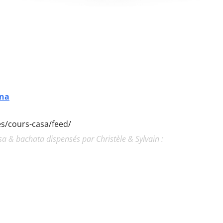
ina
ies/cours-casa/feed/
a & bachata dispensés par Christèle & Sylvain :