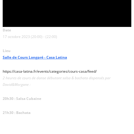
Date
17 octobre 2023 (20:00) - (22:00)
Lieu
Salle de Cours Longpré - Casa Latina
https://casa-latina.fr/events/categories/cours-casa/feed/
2 heures de cours de danse débutant salsa & bachata dispensés par
David&Morgane :
20h30 : Salsa Cubaine
21h30 : Bachata