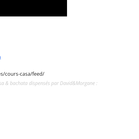
a
ies/cours-casa/feed/
lsa & bachata dispensés par David&Morgane :