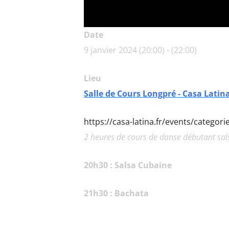
Date
9 janvier 2024 (20:00) - (22:00)
Lieu
Salle de Cours Longpré - Casa Latin
https://casa-latina.fr/events/categor
2 heures de cours de danse débutant sa
20h30 : Salsa Cubaine
21h30 : Bachata