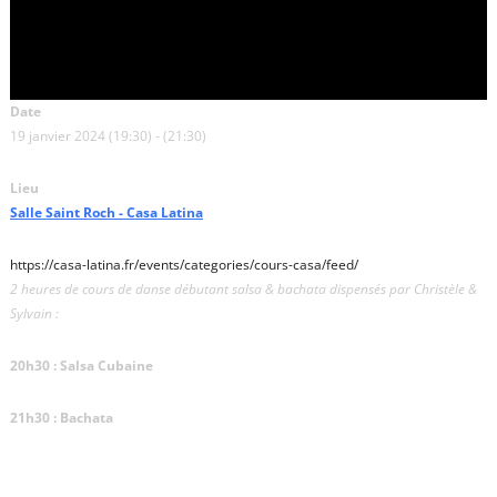
Date
19 janvier 2024 (19:30) - (21:30)
Lieu
Salle Saint Roch - Casa Latina
https://casa-latina.fr/events/categories/cours-casa/feed/
2 heures de cours de danse débutant salsa & bachata dispensés par Christèle &
Sylvain :
20h30 : Salsa Cubaine
21h30 : Bachata