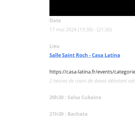
Date
17 mai 2024 (19:30) - (21:30)
Lieu
Salle Saint Roch - Casa Latina
https://casa-latina.fr/events/categor
2 heures de cours de danse débutant sals
20h30 : Salsa Cubaine
21h30 : Bachata