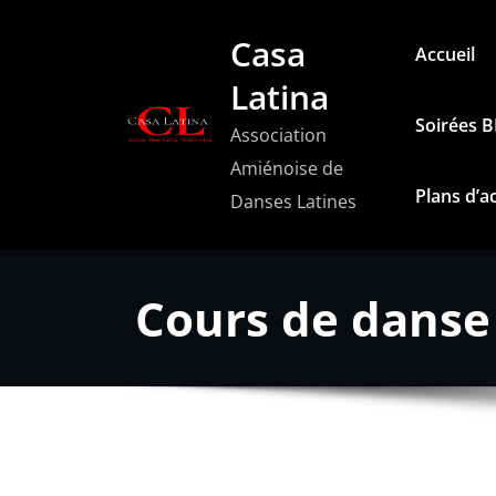
Aller
Casa
au
Accueil
contenu
Latina
Soirées 
Association
Amiénoise de
Plans d’a
Danses Latines
Cours de danse 