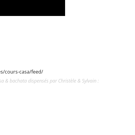
ies/cours-casa/feed/
a & bachata dispensés par Christèle & Sylvain :