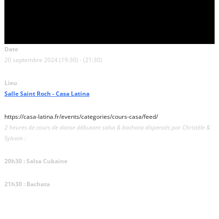
Date
20 septembre 2024 (19:30) - (21:30)
Lieu
Salle Saint Roch - Casa Latina
https://casa-latina.fr/events/categories/cours-casa/feed/
2 heures de cours de danse débutant salsa & bachata dispensés par Christèle &
Sylvain :
20h30 : Salsa Cubaine
21h30 : Bachata