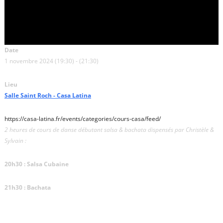
Date
1 novembre 2024 (19:30) - (21:30)
Lieu
Salle Saint Roch - Casa Latina
https://casa-latina.fr/events/categories/cours-casa/feed/
2 heures de cours de danse débutant salsa & bachata dispensés par Christèle &
Sylvain :
20h30 : Salsa Cubaine
21h30 : Bachata