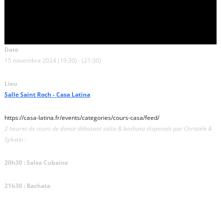
Date
15 novembre 2024 (19:30) - (21:30)
Lieu
Salle Saint Roch - Casa Latina
https://casa-latina.fr/events/categories/cours-casa/feed/
2 heures de cours de danse débutant salsa & bachata dispensés par Christèle &
Sylvain :
20h30 : Salsa Cubaine
21h30 : Bachata