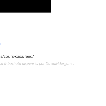
a
ies/cours-casa/feed/
lsa & bachata dispensés par David&Morgane :