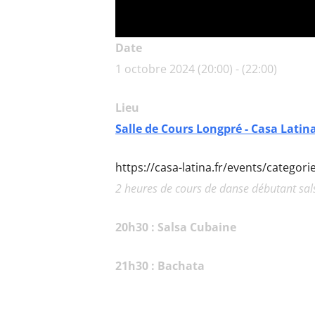
Date
1 octobre 2024 (20:00) - (22:00)
Lieu
Salle de Cours Longpré - Casa Latin
https://casa-latina.fr/events/categor
2 heures de cours de danse débutant sa
20h30 : Salsa Cubaine
21h30 : Bachata