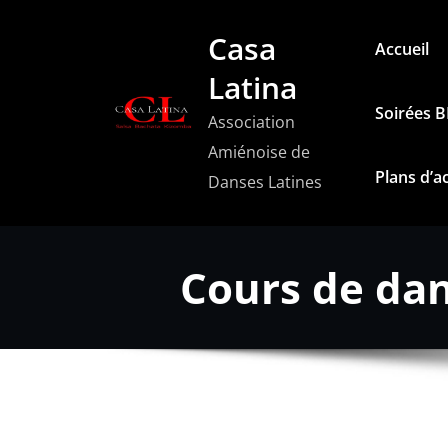
Aller
Casa
au
Accueil
contenu
Latina
Soirées 
Association
Amiénoise de
Plans d’a
Danses Latines
Cours de dan