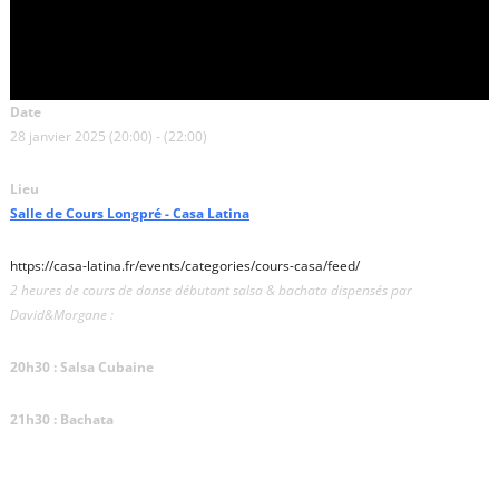
Date
28 janvier 2025 (20:00) - (22:00)
Lieu
Salle de Cours Longpré - Casa Latina
https://casa-latina.fr/events/categories/cours-casa/feed/
2 heures de cours de danse débutant salsa & bachata dispensés par
David&Morgane :
20h30 : Salsa Cubaine
21h30 : Bachata