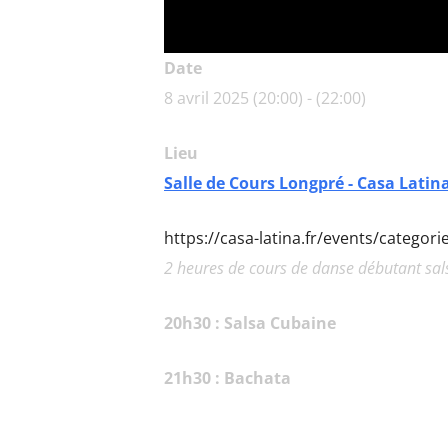
Date
8 avril 2025 (20:00) - (22:00)
Lieu
Salle de Cours Longpré - Casa Latin
https://casa-latina.fr/events/categor
2 heures de cours de danse débutant sa
20h30 : Salsa Cubaine
21h30 : Bachata