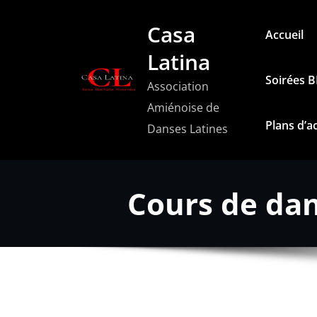
Aller
Casa
au
Accueil
contenu
Latina
Soirées 
Association
Amiénoise de
Plans d’a
Danses Latines
Cours de dan