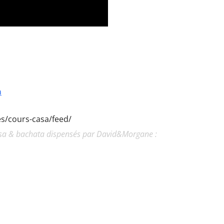
a
ies/cours-casa/feed/
lsa & bachata dispensés par David&Morgane :