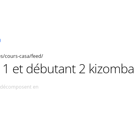
a
ies/cours-casa/feed/
 1 et débutant 2 kizomba
e décomposent en