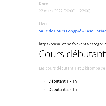
Date
22 mars 2022 (20:00) - (22:00)
Lieu
Salle de Cours Longpré - Casa Latin
https://casa-latina.fr/events/categor
Cours débutant
Les cours débutant 1 et 2 kizomba s
Débutant 1 – 1h
Débutant 2 – 1h