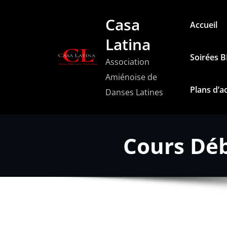
Aller
Casa
au
Accueil
contenu
Latina
Soirées 
Association
Amiénoise de
Plans d’a
Danses Latines
Cours Déb