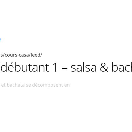
a
ies/cours-casa/feed/
n/débutant 1 – salsa & ba
sa et bachata se décomposent en