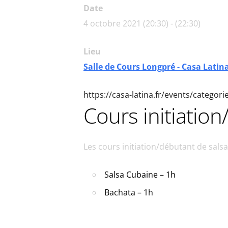
Date
4 octobre 2021 (20:30) - (22:30)
Lieu
Salle de Cours Longpré - Casa Latin
https://casa-latina.fr/events/categor
Cours initiatio
Les cours initiation/débutant de sal
Salsa Cubaine – 1h
Bachata – 1h