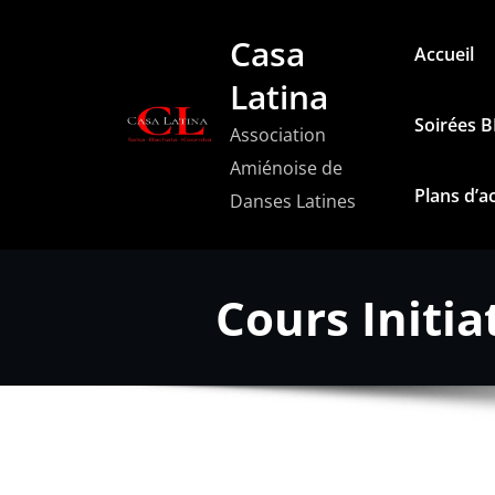
Aller
Casa
au
Accueil
contenu
Latina
Soirées 
Association
Amiénoise de
Plans d’a
Danses Latines
Cours Initi