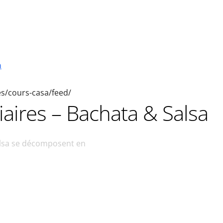
a
ies/cours-casa/feed/
aires – Bachata & Salsa
alsa se décomposent en