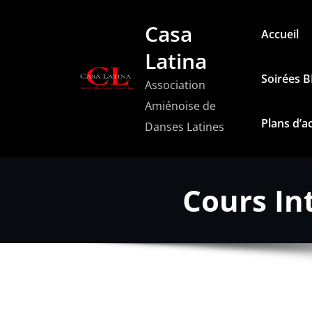
Aller
Casa
au
Accueil
contenu
Latina
Soirées 
Association
Amiénoise de
Plans d’a
Danses Latines
Cours In