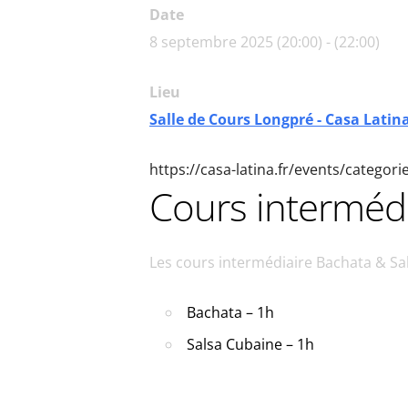
Date
8 septembre 2025 (20:00) - (22:00)
Lieu
Salle de Cours Longpré - Casa Latin
https://casa-latina.fr/events/categor
Cours intermédi
Les cours intermédiaire Bachata & S
Bachata – 1h
Salsa Cubaine – 1h