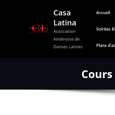
Aller
Casa
au
Accueil
contenu
Latina
Soirées 
Association
Amiénoise de
Plans d’a
Danses Latines
Cours