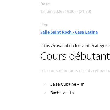
Date
12 juin 2026 (19:30) - (21:30)
Lieu
Salle Saint Roch - Casa Latina
https://casa-latina.fr/events/categor
Cours débutants
Les cours débutants de salsa et bac
Salsa Cubaine – 1h
Bachata – 1h