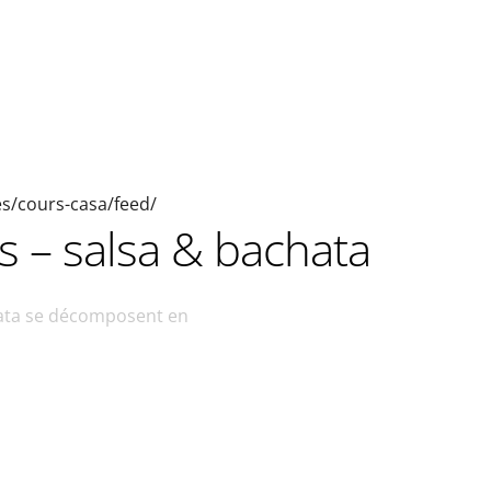
ies/cours-casa/feed/
 – salsa & bachata
hata se décomposent en