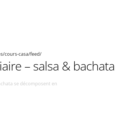
ies/cours-casa/feed/
aire – salsa & bachata
bachata se décomposent en