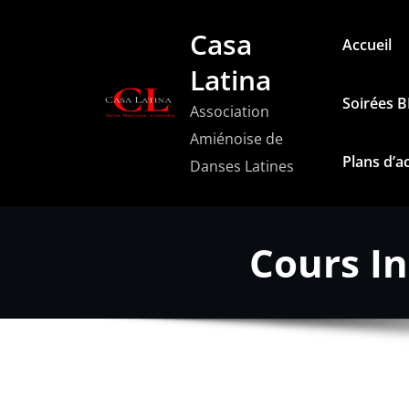
Aller
Casa
au
Accueil
contenu
Latina
Soirées 
Association
Amiénoise de
Plans d’a
Danses Latines
Cours In