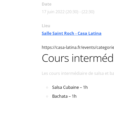
Date
17 juin 2022 (20:30) - (22:30)
Lieu
Salle Saint Roch - Casa Latina
https://casa-latina.fr/events/categor
Cours intermédi
Les cours intermédiaire de salsa et 
Salsa Cubaine – 1h
Bachata – 1h