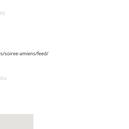
00)
ies/soiree-amiens/feed/
mba