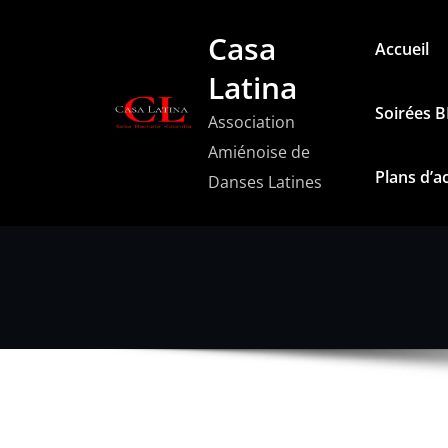
Aller
Casa
au
Accueil
contenu
Latina
Soirées 
Association
Amiénoise de
Plans d’a
Danses Latines