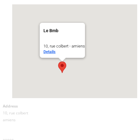
Le Bmb
10, rue colbert - amiens
Details
Address
10, rue colbert
amiens