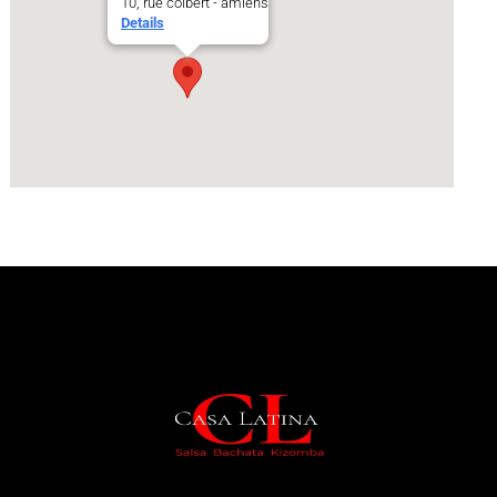
10, rue colbert - amiens
Details