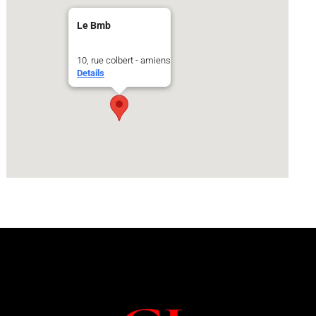
Le Bmb
10, rue colbert - amiens
Details