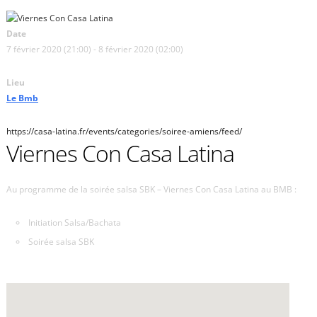
Date
7 février 2020 (21:00) - 8 février 2020 (02:00)
Lieu
Le Bmb
https://casa-latina.fr/events/categories/soiree-amiens/feed/
Viernes Con Casa Latina
Au programme de la soirée salsa SBK – Viernes Con Casa Latina au BMB :
Initiation Salsa/Bachata
Soirée salsa SBK